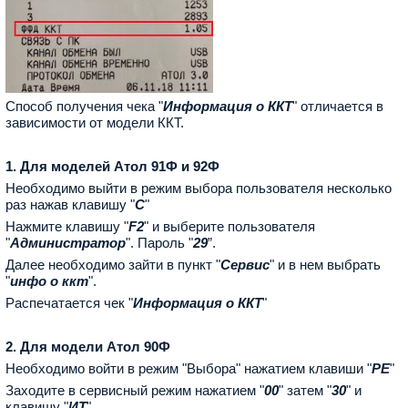
Способ получения чека "
Информация о ККТ
" отличается в
зависимости от модели ККТ.
1. Для моделей Атол 91Ф и 92Ф
Необходимо выйти в режим выбора пользователя несколько
раз нажав клавишу "
С
"
Нажмите клавишу "
F2
" и выберите пользователя
"
Администратор
". Пароль "
29
”.
Далее необходимо зайти в пункт "
Сервис
" и в нем выбрать
"
инфо о ккт
".
Распечатается чек "
Информация о ККТ
"
2. Для модели Атол 90Ф
Необходимо войти в режим "Выбора" нажатием клавиши "
РЕ
"
Заходите в сервисный режим нажатием "
00
" затем "
30
" и
клавишу "
ИТ
"