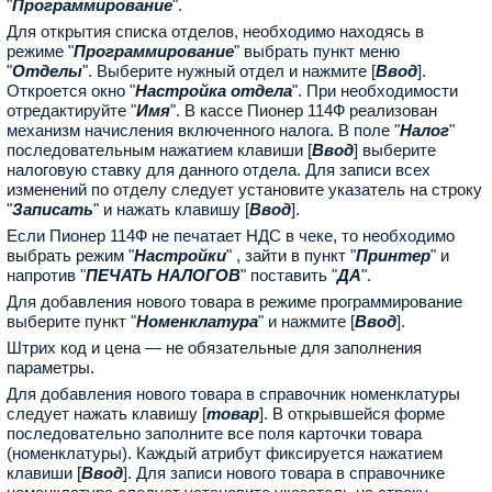
"
Программирование
".
Для открытия списка отделов, необходимо находясь в
режиме "
Программирование
" выбрать пункт меню
"
Отделы
". Выберите нужный отдел и нажмите [
Ввод
].
Откроется окно "
Настройка отдела
". При необходимости
отредактируйте "
Имя
". В кассе Пионер 114Ф реализован
механизм начисления включенного налога. В поле "
Налог
"
последовательным нажатием клавиши [
Ввод
] выберите
налоговую ставку для данного отдела. Для записи всех
изменений по отделу следует установите указатель на строку
"
Записать
" и нажать клавишу [
Ввод
].
Если Пионер 114Ф не печатает НДС в чеке, то необходимо
выбрать режим "
Настройки
" , зайти в пункт "
Принтер
" и
напротив "
ПЕЧАТЬ НАЛОГОВ
" поставить "
ДА
".
Для добавления нового товара в режиме программирование
выберите пункт "
Номенклатура
" и нажмите [
Ввод
].
Штрих код и цена — не обязательные для заполнения
параметры.
Для добавления нового товара в справочник номенклатуры
следует нажать клавишу [
товар
]. В открывшейся форме
последовательно заполните все поля карточки товара
(номенклатуры). Каждый атрибут фиксируется нажатием
клавиши [
Ввод
]. Для записи нового товара в справочнике