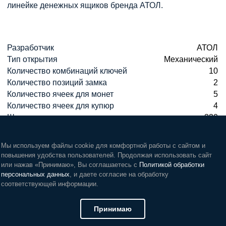
линейке денежных ящиков бренда АТОЛ.
Разработчик
АТОЛ
Тип открытия
Механический
Количество комбинаций ключей
10
Количество позиций замка
2
Количество ячеек для монет
5
Количество ячеек для купюр
4
Ширина, мм
330
Глубина, мм
380
Высота, мм
90
Мы используем файлы cookie для комфортной работы с сайтом и
повышения удобства пользователей. Продолжая использовать сайт
или нажав «Принимаю», Вы соглашаетесь с
Политикой обработки
персональных данных
, и даете согласие на обработку
соответствующей информации.
Принимаю
mail@ktkt.ru