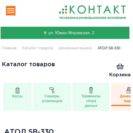
ул. Южно-Моравская, 2
Главная
Каталог товаров
Денежные ящики
АТОЛ SB-330
Каталог товаров
Корзина
Кассы
Сканеры
Терминалы
Денеж
штрихкодов
сбора
ящик
данных
АТОЛ SB-330